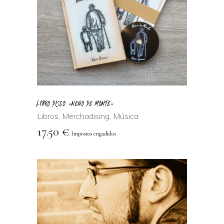
LEER MÁS
LIBRO DISCO «NENO DE MONTE»
Libros
,
Merchadising
,
Música
17.50
€
Impostos engadidos