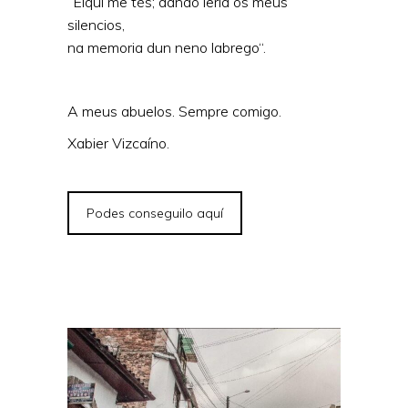
“Eiquí me tés; dando leria ós meus
silencios,
na memoria dun neno labrego“
.
A meus abuelos. Sempre comigo.
Xabier Vizcaíno.
Podes conseguilo aquí