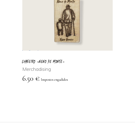
AÑADIR AL
CARRITO
CHAVEIRO «NENO DE MONTE»
Merchadising
6.50
€
Impostos engadidos