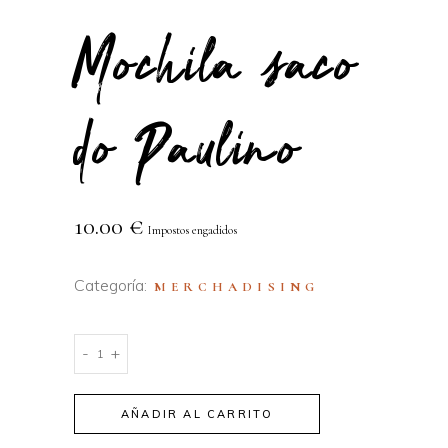
Mochila saco
do Paulino
10.00
€
Impostos engadidos
Categoría:
MERCHADISING
Mochila
-
+
saco
do
AÑADIR AL CARRITO
Paulino
quantity