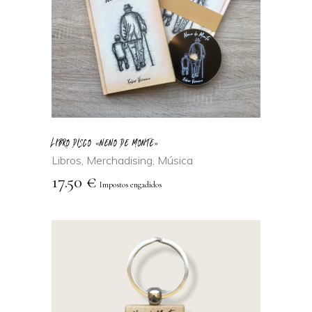
LEER MÁS
LIBRO DISCO «NENO DE MONTE»
Libros
,
Merchadising
,
Música
17.50
€
Impostos engadidos