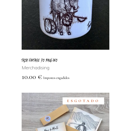
AÑADIR AL
CARRITO
TAZA VINTAGE DO PAULINO
Merchadising
10.00
€
Impostos engadidos
ESGOTADO