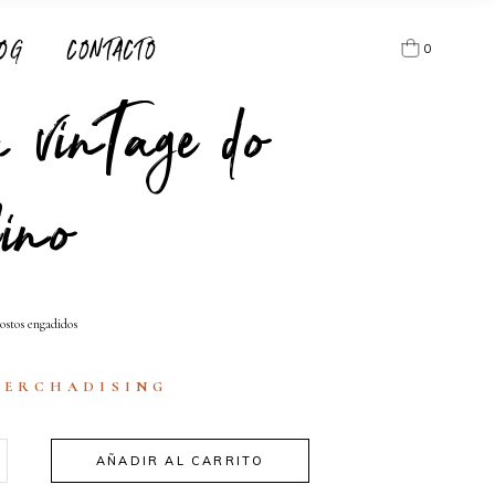
OG
CONTACTO
0
 vintage do
 products in the cart.
ino
ostos engadidos
MERCHADISING
AÑADIR AL CARRITO