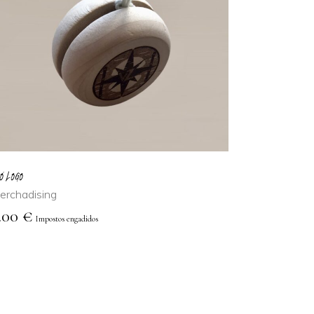
AÑADIR AL
CARRITO
IÓ LOGO
erchadising
.00
€
Impostos engadidos