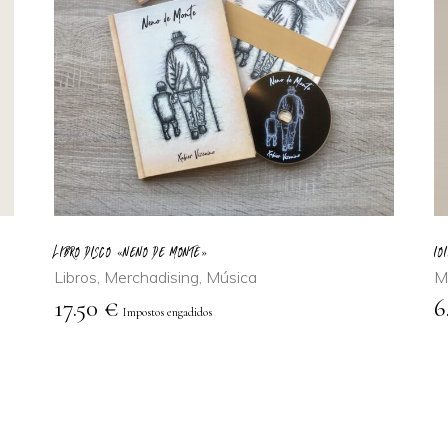
LEER MÁS
LIBRO DISCO «NENO DE MONTE»
IO
Libros
,
Merchadising
,
Música
M
17.50
€
6
Impostos engadidos