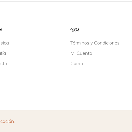
IN
TENDA
sica
Términos y Condiciones
fía
Mi Cuenta
cto
Carrito
cación.