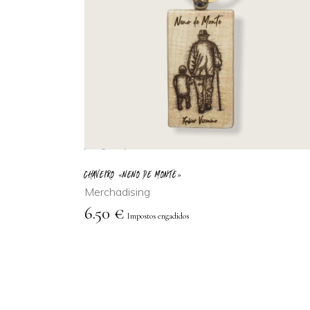
AÑADIR AL
CARRITO
CHAVEIRO «NENO DE MONTE»
Merchadising
6.50
€
Impostos engadidos