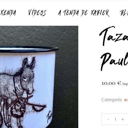
AXENDA
VÍDEOS
A TENDA DE XABIER
BL
Taza
No
Paul
10.00
€
Imp
Categoría:
Taza
-
+
vintage